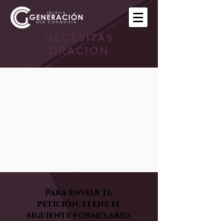
NECESITAS
ORACION
Para enviar tu
petición, llene el
siguiente formulario: