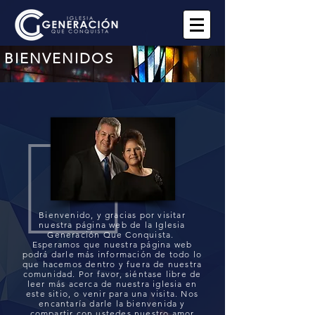
BIENVENIDOS
Bienvenido, y gracias por visitar
nuestra página web de la Iglesia
Generación Que Conquista.
Esperamos que nuestra página web
podrá darle más información de todo lo
que hacemos dentro y fuera de nuestra
comunidad. Por favor, siéntase libre de
leer más acerca de nuestra iglesia en
este sitio, o venir para una visita. Nos
encantaría darle la bienvenida y
compartir con ustedes nuestro amor