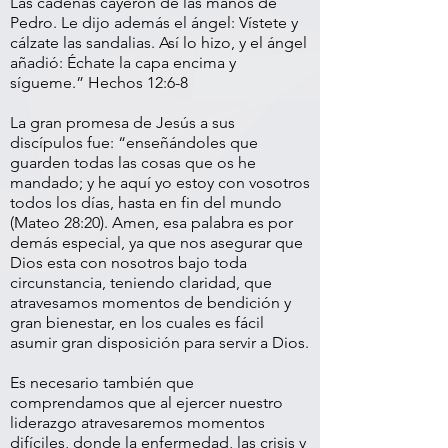
Las cadenas cayeron de las manos de
Pedro. Le dijo además el ángel: Vístete y
cálzate las sandalias. Así lo hizo, y el ángel
añadió: Échate la capa encima y
sígueme.” Hechos 12:6-8
La gran promesa de Jesús a sus
discípulos fue: “enseñándoles que
guarden todas las cosas que os he
mandado; y he aquí yo estoy con vosotros
todos los días, hasta en fin del mundo
(Mateo 28:20). Amen, esa palabra es por
demás especial, ya que nos asegurar que
Dios esta con nosotros bajo toda
circunstancia, teniendo claridad, que
atravesamos momentos de bendición y
gran bienestar, en los cuales es fácil
asumir gran disposición para servir a Dios.
Es necesario también que
comprendamos que al ejercer nuestro
liderazgo atravesaremos momentos
difíciles, donde la enfermedad, las crisis y