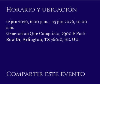
Horario y ubicación
12 jun 2026, 6:00 p.m. – 13 jun 2026, 10:00
a.m.
Generacion Que Conquista, 2300 E Park
Row Dr, Arlington, TX 76010, EE. UU.
Compartir este evento
|
2300 E Park Row Dr, Arlington, TX 76010
|
igqcdfw@gmail.com
| Tel:
817.277.9446