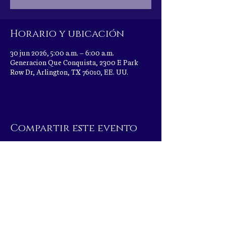
Horario y ubicación
30 jun 2026, 5:00 a.m. – 6:00 a.m.
Generacion Que Conquista, 2300 E Park
Row Dr, Arlington, TX 76010, EE. UU.
Compartir este evento
|
2300 E Park Row Dr, Arlington, TX 76010
|