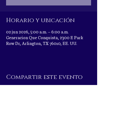
Horario y ubicación
02 jun 2026, 5:00 a.m. – 6:00 a.m.
Generacion Que Conquista, 2300 E Park
Row Dr, Arlington, TX 76010, EE. UU.
Compartir este evento
|
2300 E Park Row Dr, Arlington, TX 76010
|