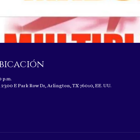
bicación
0 p.m.
2300 E Park Row Dr, Arlington, TX 76010, EE. UU.