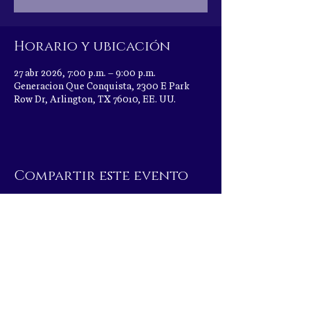
Horario y ubicación
27 abr 2026, 7:00 p.m. – 9:00 p.m.
Generacion Que Conquista, 2300 E Park
Row Dr, Arlington, TX 76010, EE. UU.
Compartir este evento
|
2300 E Park Row Dr, Arlington, TX 76010
|