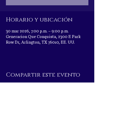
Horario y ubicación
30 mar 2026, 7:00 p.m. – 9:00 p.m.
Generacion Que Conquista, 2300 E Park
Row Dr, Arlington, TX 76010, EE. UU.
Compartir este evento
|
2300 E Park Row Dr, Arlington, TX 76010
|