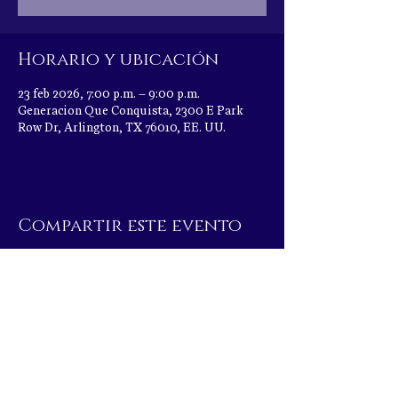
Horario y ubicación
23 feb 2026, 7:00 p.m. – 9:00 p.m.
Generacion Que Conquista, 2300 E Park
Row Dr, Arlington, TX 76010, EE. UU.
Compartir este evento
|
2300 E Park Row Dr, Arlington, TX 76010
|