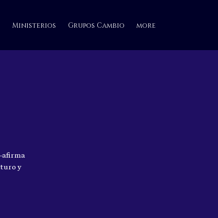
Ministerios
Grupos Cambio
more
—afirma
uturo y